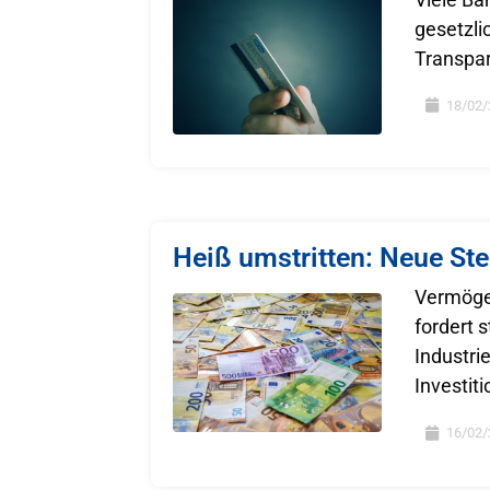
gesetzli
Transpar
18/02/
Heiß umstritten: Neue St
Vermögen
fordert 
Industri
Investit
16/02/