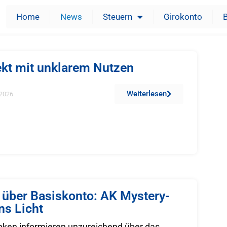
Home
News
Steuern
Girokonto
ekt mit unklarem Nutzen
Weiterlesen
2026
über Basiskonto: AK Mystery-
ns Licht
nken informieren unzureichend über das