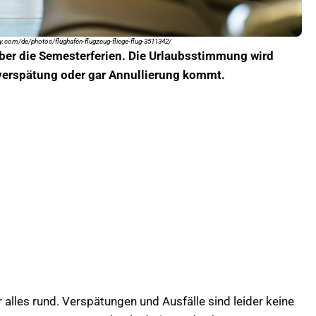
ay.com/de/photos/flughafen-flugzeug-fliege-flug-3511342/
über die Semesterferien. Die Urlaubsstimmung wird
ugverspätung oder gar Annullierung kommt.
 alles rund. Verspätungen und Ausfälle sind leider keine