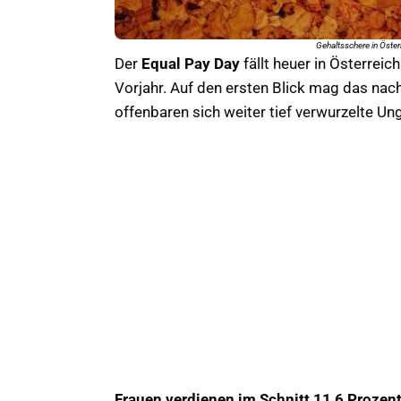
Gehaltsschere in Österr
Der
Equal Pay Day
fällt heuer in Österreic
Vorjahr. Auf den ersten Blick mag das nac
offenbaren sich weiter tief verwurzelte Ung
Frauen verdienen im Schnitt 11,6 Prozen