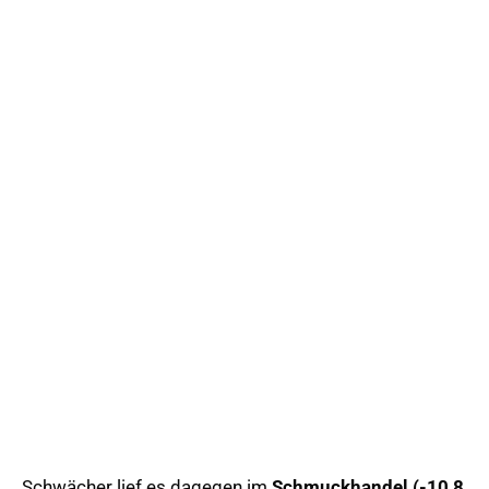
Schwächer lief es dagegen im
Schmuckhandel (-10,8