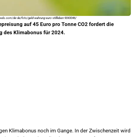
xels.com/de-de/foto/geld-wahrung-euro-stillleben-9043046/
preisung auf 45 Euro pro Tonne CO2 fordert die
ung des Klimabonus für 2024.
igen Klimabonus noch im Gange. In der Zwischenzeit wird