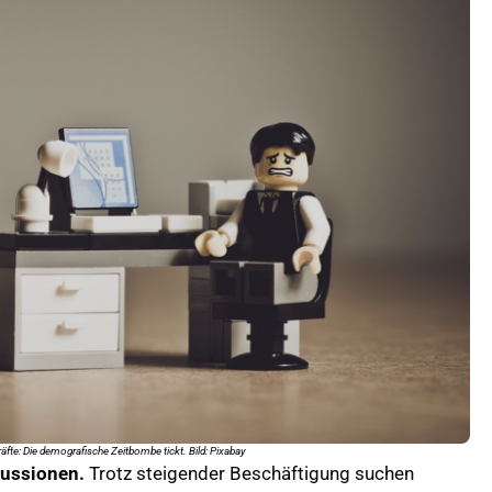
räfte: Die demografische Zeitbombe tickt. Bild: Pixabay
skussionen.
Trotz steigender Beschäftigung suchen