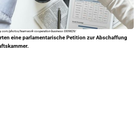
abay.com/photos/teamwork-cooperation-business-3309829/
ten eine parlamentarische Petition zur Abschaffung
haftskammer.