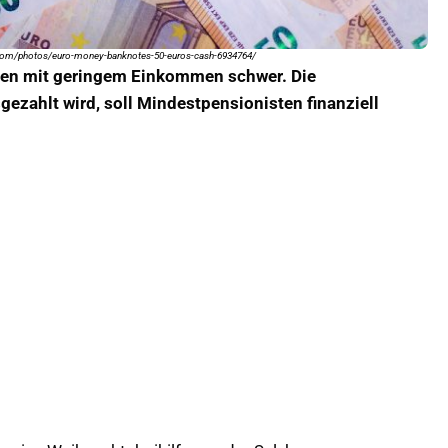
y.com/photos/euro-money-banknotes-50-euros-cash-6934764/
hen mit geringem Einkommen schwer. Die
ezahlt wird, soll Mindestpensionisten finanziell