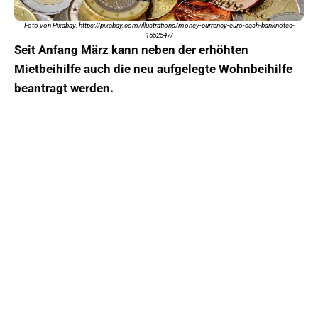
Foto von Pixabay: https://pixabay.com/illustrations/money-currency-euro-cash-banknotes-
1552547/
Seit Anfang März kann neben der erhöhten
Mietbeihilfe auch die neu aufgelegte Wohnbeihilfe
beantragt werden.