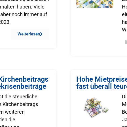
erhalten haben. Viele
H
 aber noch immer auf
e
2023.
h
W
Weiterlesen
Kirchenbeitrags
Hohe Mietpreis
ekrisenbeiträge
fast überall teur
at die steuerliche
Di
s Kirchenbeitrags
Me
n weiteren
Be
den die
Ja