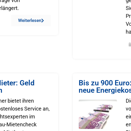
träge von
ge
längert.
Si
P
Weiterlesen
Vo
h
ieter: Geld
Bis zu 900 Eur
n
neue Energieko
er bietet ihren
Di
ostenloses Service an,
vo
htsexperten im
e
au-Mietencheck
en