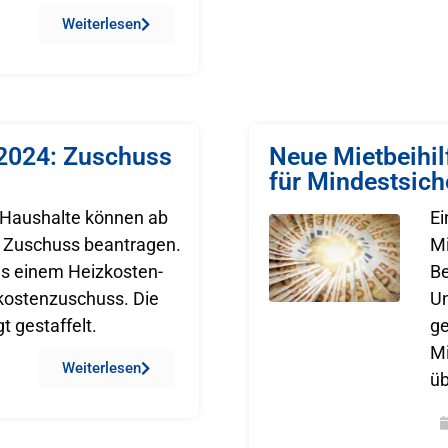
Weiterlesen
 2024: Zuschuss
Neue Mietbeihil
für Mindestsic
Haushalte können ab
Ei
 Zuschuss beantragen.
Mi
us einem Heizkosten-
Be
ostenzuschuss. Die
Un
t gestaffelt.
ge
Mi
Weiterlesen
üb