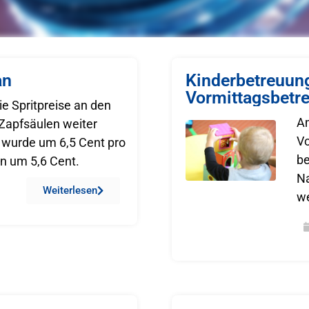
an
Kinderbetreuung
Vormittagsbetr
ie Spritpreise an den
A
 Zapfsäulen weiter
Vo
l wurde um 6,5 Cent pro
be
zin um 5,6 Cent.
Na
Weiterlesen
w