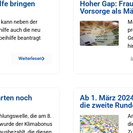
lfe bringen
Hoher Gap: Frau
Vorsorge als M
 kann neben der
Mä
ilfe auch die neu
pr
eihilfe beantragt
Ge
hi
Weiterlesen
rten noch
Ab 1. März 2024
die zweite Rund
hlungswelle, die am 8.
Am
, wurde der Klimabonus
di
ausbezahlt, die diesen
Zu