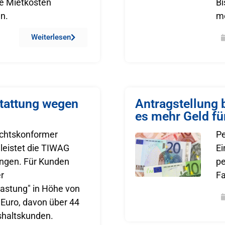
he Mietkosten
Bi
en.
mö
Weiterlesen
stattung wegen
Antragstellung b
es mehr Geld fü
echtskonformer
Pe
leistet die TIWAG
Ei
ngen. Für Kunden
p
r
Fa
astung" in Höhe von
 Euro, davon über 44
shaltskunden.