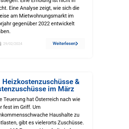
stiegen. Eine Erholung ist nicht in
cht. Eine Analyse zeigt, wie sich die
reise am Mietwohnungsmarkt im
rjahr gegenüber 2022 entwickelt
aben.
Weiterlesen
29/02/2024
o: Heizkostenzuschüsse &
stenzuschüsse im März
e Teuerung hat Österreich nach wie
r fest im Griff. Um
inkommensschwache Haushalte zu
tlasten, gibt es vielerorts Zuschüsse.