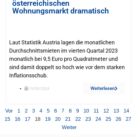
österreichischen
Wohnungsmarkt dramatisch
Laut Statistik Austria lagen die monatlichen
Durchschnittsmieten im vierten Quartal 2023
monatlich bei 9,5 Euro pro Quadratmeter und
sind damit doppelt so hoch wie vor dem starken
Inflationsschub.
Weiterlesen
19/03/2024
Vor
1
2
3
4
5
6
7
8
9
10
11
12
13
14
15
16
17
18
19
20
21
22
23
24
25
26
27
Weiter